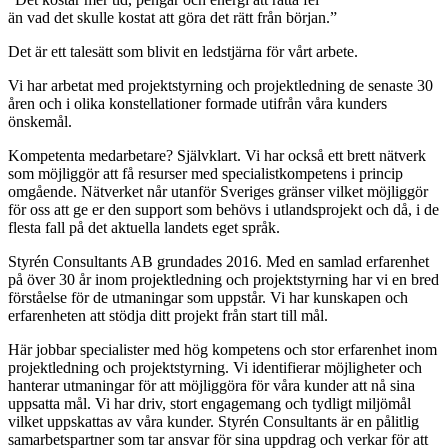
än vad det skulle kostat att göra det rätt från början.”
Det är ett talesätt som blivit en ledstjärna för vårt arbete.
Vi har arbetat med projektstyrning och projektledning de senaste 30
åren och i olika konstellationer formade utifrån våra kunders
önskemål.
Kompetenta medarbetare? Självklart. Vi har också ett brett nätverk
som möjliggör att få resurser med specialistkompetens i princip
omgående. Nätverket når utanför Sveriges gränser vilket möjliggör
för oss att ge er den support som behövs i utlandsprojekt och då, i de
flesta fall på det aktuella landets eget språk.
Styrén Consultants AB grundades 2016. Med en samlad erfarenhet
på över 30 år inom projektledning och projektstyrning har vi en bred
förståelse för de utmaningar som uppstår. Vi har kunskapen och
erfarenheten att stödja ditt projekt från start till mål.
Här jobbar specialister med hög kompetens och stor erfarenhet inom
projektledning och projektstyrning. Vi identifierar möjligheter och
hanterar utmaningar för att möjliggöra för våra kunder att nå sina
uppsatta mål. Vi har driv, stort engagemang och tydligt miljömål
vilket uppskattas av våra kunder. Styrén Consultants är en pålitlig
samarbetspartner som tar ansvar för sina uppdrag och verkar för att