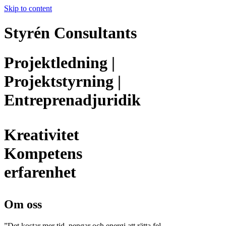
Skip to content
Styrén Consultants
Projektledning |
Projektstyrning |
Entreprenadjuridik
Kreativitet
Kompetens
erfarenhet
Om oss
”Det kostar mer tid, pengar och energi att rätta fel