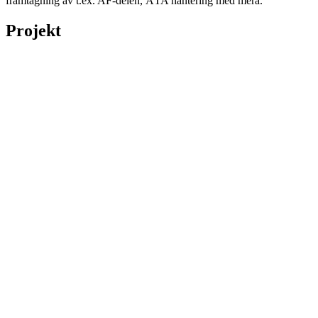
framtagning av t.ex. AF-delen, ÄTA hantering med mera.
Projekt